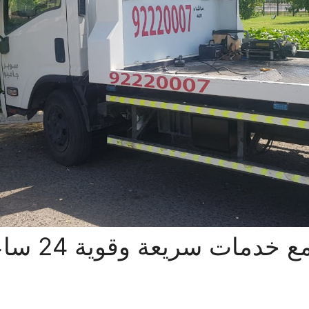
كرين أبو فطير