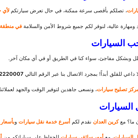
ارات
، تصلكم بأقصى سرعة ممكنة، في حال تعرض سيارتكم
لأي ح
د ومهارة عالية، لنوفر لكم جميع شروط الأمن والسلامة
في منطقة 
ب السيارات
طل وبشكل مفاجئ، سواء كنا في الطريق أو في أي مكان آخر.
ا داعي للقلق أبداً! بمجرد الاتصال بنا عبر الرقم التالي
2220007
ركز تصليح سيارات
، ونسعى جاهدين لتوفير الوقت والجهد لعملائنا.
 السيارات
ن ما؟ مع
كرين العدان
نقدم لكم
أسرع خدمة نقل سيارات
و
بأسعار 
 السيارات
، مع
أمهر سائقي سيارات
للحفاظ على سياراتكم من
أ