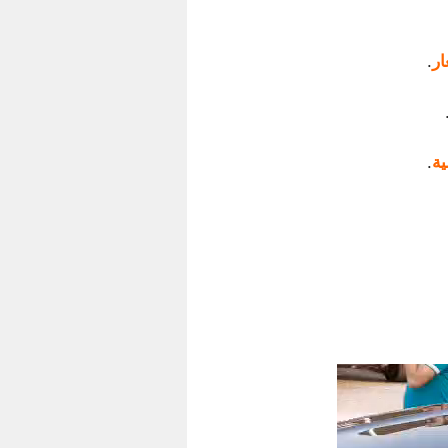
ار
.
ية
.